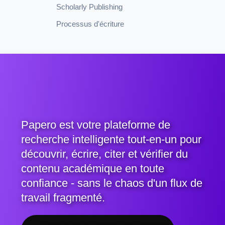
Scholarly Publishing
Processus d'écriture
Papero est votre plateforme de
recherche intelligente tout-en-un pour
découvrir, écrire, citer et vérifier du
contenu académique en toute
confiance - sans le chaos d'un flux de
travail fragmenté.