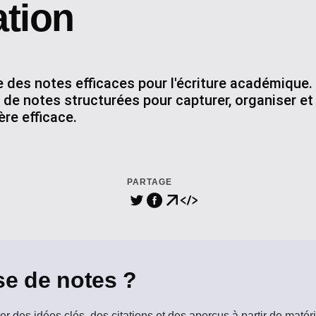
ation
 des notes efficaces pour l'écriture académique
de notes structurées pour capturer, organiser et 
re efficace.
PARTAGE
se de notes ?
rer des idées clés, des citations et des aperçus à partir de maté