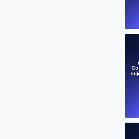
Co
suj