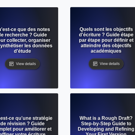
'est-ce que des notes
Quels sont les objectifs
de recherche ? Guide
d'écriture ? Guide étape
ur collecter, organiser
par étape pour définir et
synthétiser les données
atteindre des objectifs
d'étude
académiques
View details
View details
est-ce qu'une stratégie
What is a Rough Draft?
de révision ? Guide
Step-by-Step Guide to
mplet pour améliorer et
Developing and Refining
affiner votre écriture
Your First Version