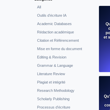
All
Outils d'écriture IA
Academic Databases
Qu
Rédaction académique
po
et 
Citation et Référencement
Mise en forme du document
Editing & Revision
Grammar & Language
Literature Review
Plagiat et intégrité
Research Methodology
Qu'
Scholarly Publishing
co
Processus d'écriture