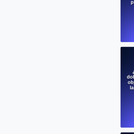
p
do
ob
l