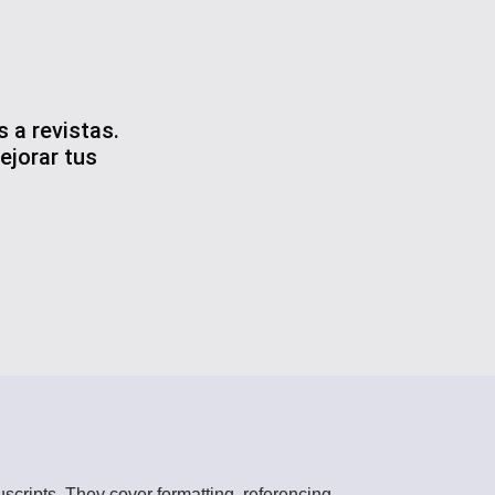
 a revistas.
ejorar tus
scripts. They cover formatting, referencing,