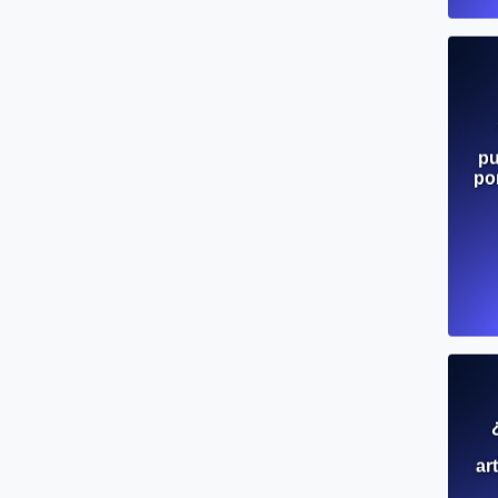
pu
po
ar