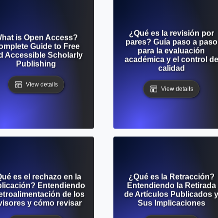
¿Qué es la revisión por
hat is Open Access?
pares? Guía paso a paso
omplete Guide to Free
para la evaluación
d Accessible Scholarly
académica y el control d
Publishing
calidad
View details
View details
ué es el rechazo en la
¿Qué es la Retracción?
licación? Entendiendo
Entendiendo la Retirada
retroalimentación de los
de Artículos Publicados 
visores y cómo revisar
Sus Implicaciones