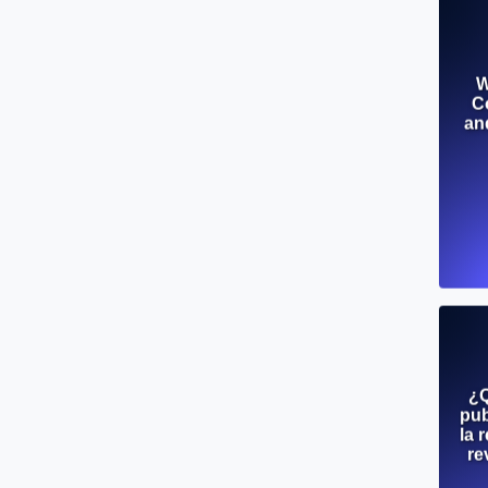
W
C
an
¿Q
pub
la 
re