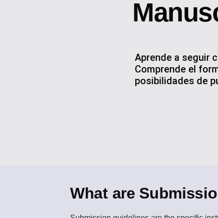
Manusc
Aprende a seguir c
Comprende el forma
posibilidades de p
What are Submissio
Submission guidelines
are the specific ins