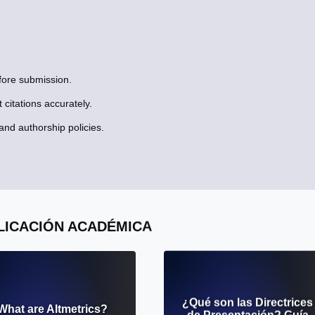
efore submission.
citations accurately.
and authorship policies.
LICACIÓN ACADÉMICA
¿Qué son las Directrices
What are Altmetrics?
de Presentación? Guía