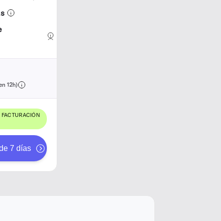
as
e
en 12h)
 FACTURACIÓN
de 7 días