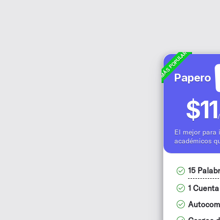
MÁS POPULAR
Papero
$11
El mejor para 
académicos que
15 Palab
1 Cuenta
Autocomp