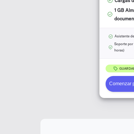
Cargas d
1 GB Al
documen
Asistente de
Soporte por 
horas)
GUARDA
Comenzar pr