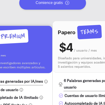
Comience gratis
TEAMS
Papero
PREMIUM
$4
/ usuario / mes
/ mes
Diseñado para universidades, i
investigación y equipos acadé
investigadores avanzados y
5 asientos requeridos.
 escriben múltiples artículos.
6 Palabras generadas p
ras generadas por IA/mes
usuario
 de usuario
Cuentas de usuario ilim
letado de IA ilimitado
Autocompletado de IA i