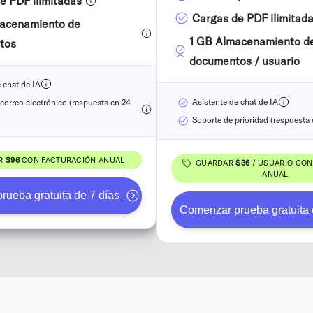
e PDF ilimitadas
Cargas de PDF ilimitad
macenamiento de
1 GB Almacenamiento d
tos
documentos / usuario
 chat de IA
Asistente de chat de IA
correo electrónico (respuesta en 24
Soporte de prioridad (respuesta 
R
$96
CON FACTURACIÓN ANUAL
GUARDAR
$36
/ USUARIO CON
ANUAL
ueba gratuita de 7 días
Comenzar prueba gratuita 