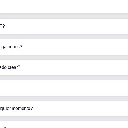
PT?
tigaciones?
edo crear?
alquier momento?