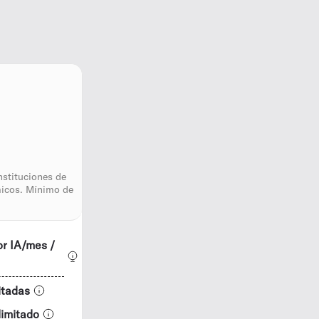
nstituciones de
micos. Mínimo de
or IA/mes /
itadas
limitado