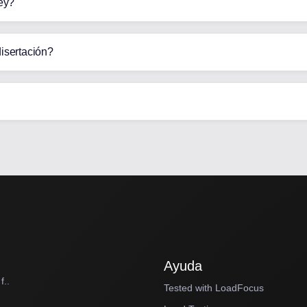
ey?
disertación?
Ayuda
f..
Tested with LoadFocus