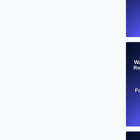
Wa
Re
F