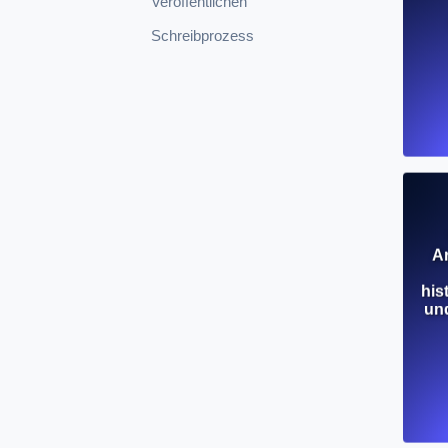
Veröffentlichen
Schreibprozess
Ar
his
und