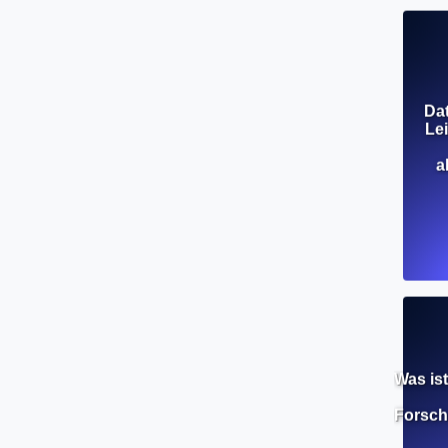
Da
Le
a
Was is
Forsc