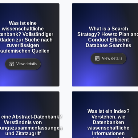
Was ist eine
wissenschaftliche
What is a Search
tenbank? Vollständiger
Strategy? How to Plan an
itfaden zur Suche nach
Conduct Efficient
zuverlässigen
Database Searches
kademischen Quellen
View details
View details
Was ist ein Index?
t eine Abstract-Datenbank?
Verstehen, wie
Verständnis von
Datenbanken
hungszusammenfassungen
wissenschaftliche
und Zitatzugriff
Informationen