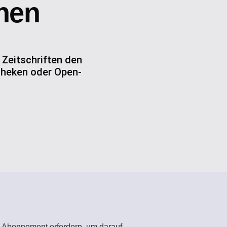
nen
 Zeitschriften den
otheken oder Open-
in Abonnement erfordern, um darauf