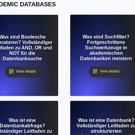
DEMIC DATABASES
Was sind Boolesche
Was sind Suchfilter?
ratoren? Vollständiger
Fortgeschrittene
tfaden zu AND, OR und
Suchwerkzeuge in
NOT für die
akademischen
Datenbanksuche
Datenbanken meistern
View details
View details
Was ist eine
Was ist eine Datenbank?
Datenbankabfrage?
Vollständiger Leitfaden z
lständiger Leitfaden zu
strukturierten