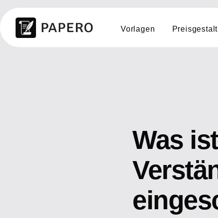
Vorlagen
Preisgestal
Was is
Verstän
einges