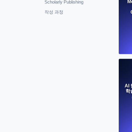
Mo
Scholarly Publishing
작성 과정
AI
학