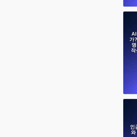
A
가
명
작
인
와