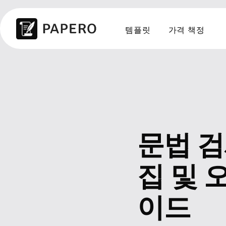
템플릿
가격 책정
문법 검
집 및 
이드