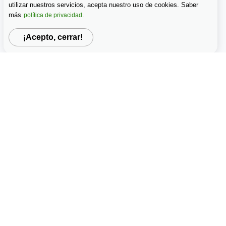
utilizar nuestros servicios, acepta nuestro uso de cookies. Saber
más
política de privacidad.
¡Acepto, cerrar!
Guide to Writing Engaging Essay Openings & Attention-Gra
View details