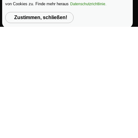
von Cookies zu. Finde mehr heraus
Datenschutzrichtlinie.
Preise
Zustimmen, schließen!
Preise und Pläne
Anmelden
Anmelden
Heute starten
|
Copyright © 2025 Papero
|
Allgemeine Geschäftsbedingungen
Datenschutzerklärung
|
Datenschutz