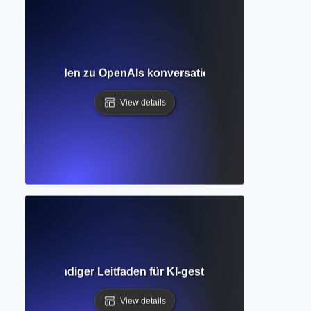
diger Leitfaden zu OpenAIs konversationaler KI für Schre
View details
ng? Vollständiger Leitfaden für KI-gestütztes Schreiben u
View details