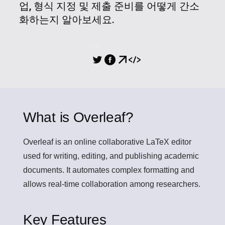
업, 형식 지정 및 제출 준비를 어떻게 간소
화하는지 알아보세요.
공유
What is Overleaf?
Overleaf
is an online collaborative LaTeX editor
used for writing, editing, and publishing academic
documents. It automates complex formatting and
allows real-time collaboration among researchers.
Key Features