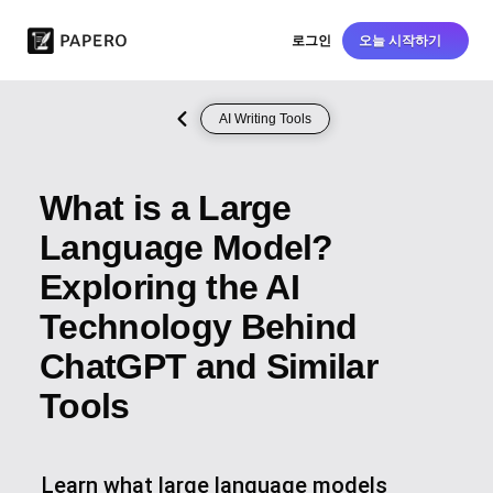
로그인
오늘 시작하기
AI Writing Tools
What is a Large
Language Model?
Exploring the AI
Technology Behind
ChatGPT and Similar
Tools
Learn what large language models