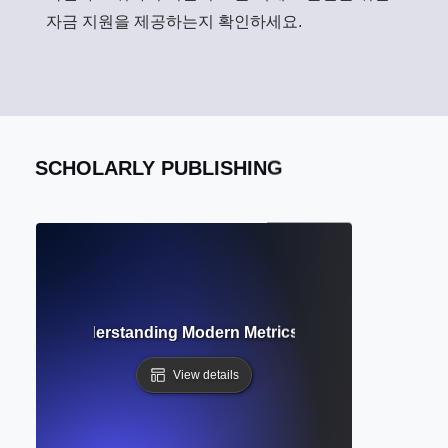
자금 지원을 제공하는지 확인하세요.
SCHOLARLY PUBLISHING
metrics? Understanding Modern Metrics Beyond Citation C
View details