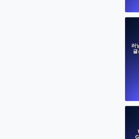
러
글
G