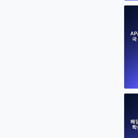
AP
국
헤
학