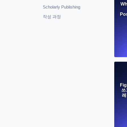
Wh
Scholarly Publishing
Pos
작성 과정
Fi
쓰
레