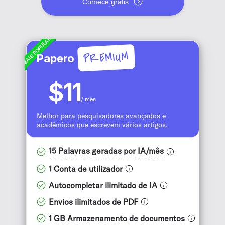
Comece grátis
MAIS POPULAR
PREMIUM
Papero
$11
/ mês
Melhor para pesquisadores avançados e
acadêmicos que escrevem vários artigos.
15 Palavras geradas por IA/mês
1 Conta de utilizador
Autocompletar ilimitado de IA
Envios ilimitados de PDF
1 GB Armazenamento de documentos